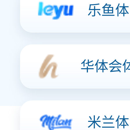
卡普利斯科娃因擦网重赛愤怒
凯尔特人
摔拍，斯
交易成
2026-05-26
推荐
2026-07
推荐网站
华体会·体育
米兰体育下载
华体会平台
乐动官方网站
MK体育官方网站
乐动在线平台