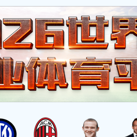
全天更新 ·
mk
无论您身在何处，
mk体育下
赛体验。
下载客户端
网页