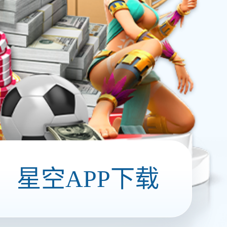
位顶尖球员身上连赢两
目追求制胜分。
动中仓促击球。
更具杀伤力。
味地硬碰硬。
步
钦文需要警惕的是，新
变速”的比例，是教练团
极强，一旦变速战术被
的提升，只是她丰富战