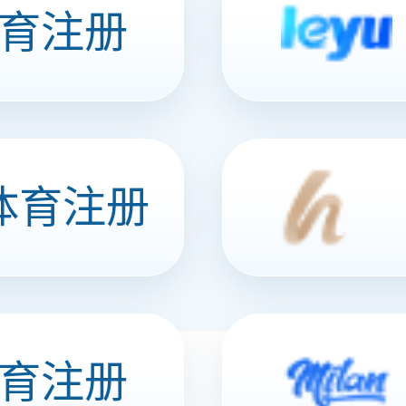
史蒂文斯升任总裁后
萨巴伦卡与前教练复合后ACE
球数翻
-24
推荐
2026-07-28
推荐
联系我们
support@jisuzhaoci.com
财