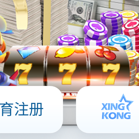
娜，以及技术全面的斯瓦泰克。若仅依靠基础力量，很难在这几
的引入，恰恰为她提供了破解之道。
：
通过正手变速中的突然加速和变线，撕开对手的防线，而非盲
：
利用变速后的节奏变化，打乱对手的引拍习惯，迫使对方在移
赛点或破发点上，一个隐蔽的正手减速小斜线，往往比全力抽击
，让郑钦文在面对困境时有了更多“解题”的选择，而不再是一
态：从技术进化到成绩突破的最后一
飞猛进令人欣喜，但网球比赛始终是心理与体能的双重博弈。郑
原有的暴力进攻优势为代价。如何在比赛中合理分配“暴力”与“
要解决的课题。此外，大满贯第二周的比赛中，对手的适应能力
归基础打法，同样考验着战术多样性的深度。
文的技术体系正在向更成熟、更立体的方向演进。正手变速能力