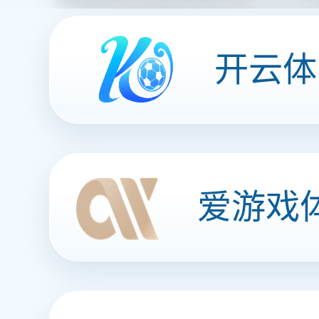
术库的一个缩影。如
大有希望，甚至可能
上一篇：
宁波富邦新赛季布局：签约前八一球…
热榜精选
#1
#2