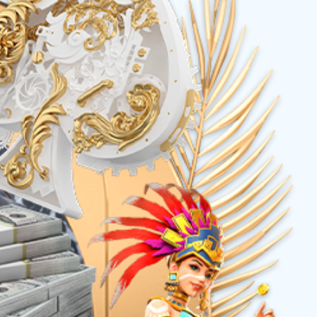
赛
往能形成直接得分。然
多的困境。如今，正手
球速度，郑钦文能够在
经验丰富的老将时，拥
接随球上网的组合。这
手变速不仅是技术的加
对手包括擅长防守反击