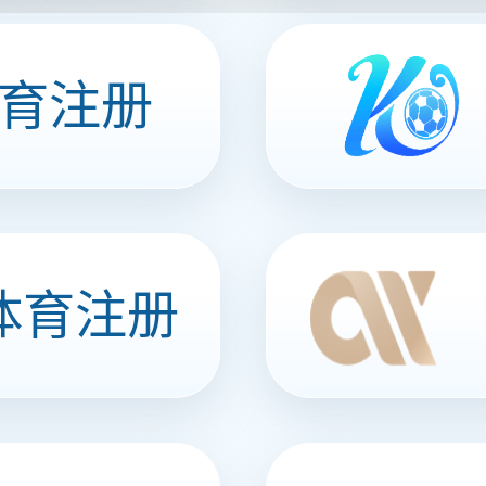
#3
#
练团队集体请辞，田
小红牛领队遭遇车手联合抵
制，董事会
-28
推荐
2026-07-25
推荐
联系我们