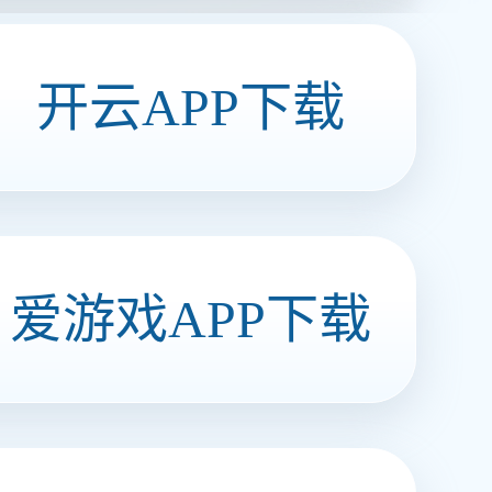
4
郑钦文团队被曝接触李娜前体
能教练
2026-07-27
推荐