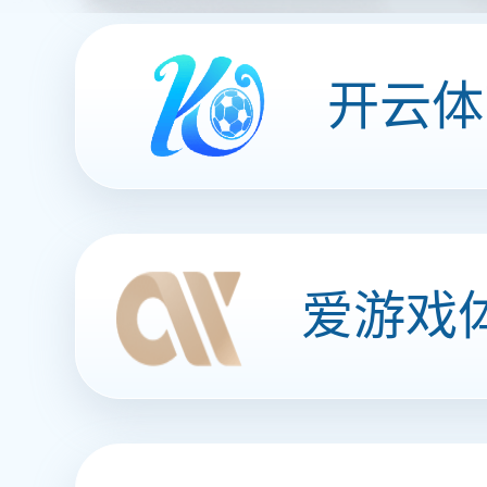
热榜精选
#1
#2
河南队头球争顶成功率61%领
苏炳添教
跑中超
径管理中
2026-06-12
推荐
2026-07
推荐网站