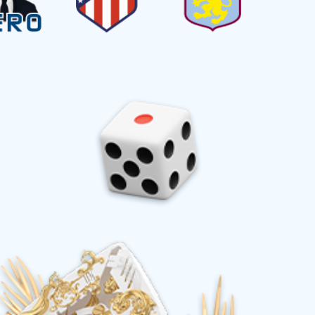
近年状态起伏不定，但
桑托斯则携新帅上任之
较量。