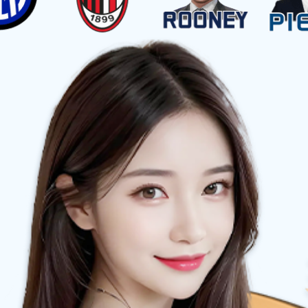
比赛前瞻——格雷米奥vs桑托斯
2026-05-29 18:39
56 次阅读
首页
/
体育看点
燃，本轮焦点战将在格雷米奥与桑托斯之间打响。两支传统豪门
为争夺南美解放者杯资格的关键一役。格雷米奥坐拥主场之利，
利巩固联赛排名。比赛前瞻显示，这将是一场战术与意志的双重