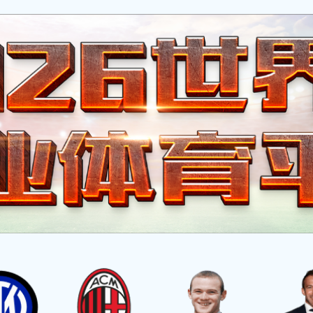
全天更新 ·
m
无论您身在何处，
mk体育下
观赛体验。
下载客户端
网页