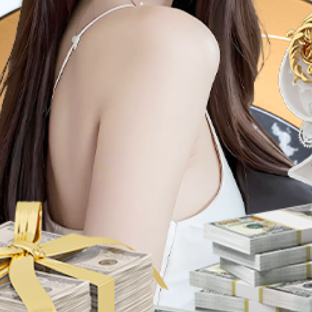
奥：主场优势与防守隐患并存
现稳健，近5个联赛主场取得3胜1平1负，场均进球超过1.5个
起点，但后防线近期暴露了定位球防守的漏洞——过去3场比赛
奥需要警惕桑托斯边锋莱昂纳多的突破速度，后者在反击中极具
线雪上加霜，临时搭档布鲁诺·阿尔维斯能否顶住压力，将是本
：换帅如换刀，客场能否破僵局
后火线换帅，新帅奥利维拉上任首战便率队2-1击败强敌米内罗
科斯·莱昂纳多的支点作用，但中场创造力不足仍是顽疾——本
前分析显示，桑托斯若想从客场带走积分，必须提升控球率并减
巴甲前三。值得注意，桑托斯近5次客战格雷米奥仅取得1胜，
关键数据：平衡下的微妙天平
奥4胜3平3负稍占优势，但近两次对决均以平局收场，显示出双